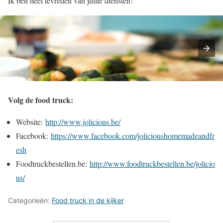
Ik ben heel tevreden van jullie diensten!
Volg de food truck:
Website:
http://www.jolicious.be/
Facebook:
https://www.facebook.com/jolicioushomemadeandfr
esh
Foodtruckbestellen.be:
http://www.foodtruckbestellen.be/jolicio
us/
Categorieën:
Food truck in de kijker