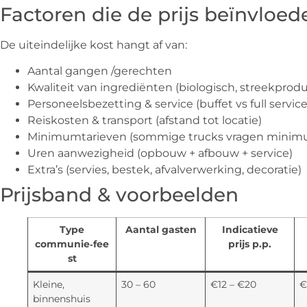
Factoren die de prijs beïnvloed
De uiteindelijke kost hangt af van:
Aantal gangen /gerechten
Kwaliteit van ingrediënten (biologisch, streekprod
Personeelsbezetting & service (buffet vs full service
Reiskosten & transport (afstand tot locatie)
Minimumtarieven (sommige trucks vragen minimu
Uren aanwezigheid (opbouw + afbouw + service)
Extra’s (servies, bestek, afvalverwerking, decoratie)
Prijsband & voorbeelden
Type
Aantal gasten
Indicatieve
communie‑fee
prijs p.p.
st
Kleine,
30 – 60
€12 – €20
€
binnenshuis