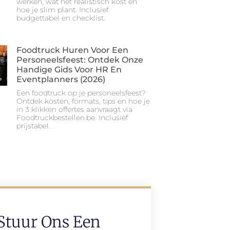
werken, wat het realistisch kost en
hoe je slim plant. Inclusief
budgettabel en checklist.
Foodtruck Huren Voor Een
Personeelsfeest: Ontdek Onze
Handige Gids Voor HR En
Eventplanners (2026)
Een foodtruck op je personeelsfeest?
Ontdek kosten, formats, tips en hoe je
in 3 klikken offertes aanvraagt via
Foodtruckbestellen.be. Inclusief
prijstabel.
Stuur Ons Een