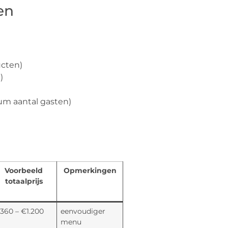
en
ucten)
)
m aantal gasten)
Voorbeeld
Opmerkingen
totaalprijs
360 – €1.200
eenvoudiger
menu