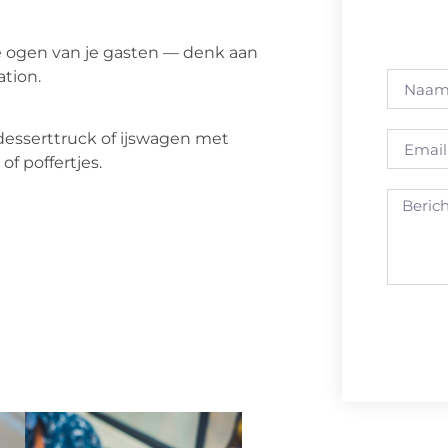
 ogen van je gasten — denk aan
ation.
desserttruck of ijswagen met
f poffertjes.
Alternat