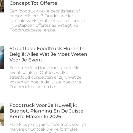
Concept Tot Offerte
Een foodtruck op je bedrijfsfeest of
personeelsfeest? Ontdek welke
formule werkt, wat het kost en hoe je
in 3 stappen offertes aanvraagt via
Foodtruckbestellen.be.
Streetfood Foodtruck Huren In
België: Alles Wat Je Moet Weten
Voor Je Event
Een streetfood foodtruck geeft elk
event karakter. Ontdek welke
streetfood concepten er zijn, wat ze
kosten en hoe je de juiste boekt via
Foodtruckbestellen.be.
Foodtruck Voor Je Huwelijk:
Budget, Planning En De Juiste
Keuze Maken In 2026
Hoe kies je de juiste foodtruck voor je
huwelijk? Ontdek welke formules