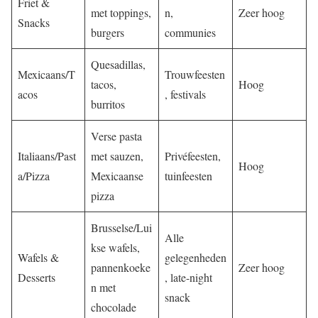
Friet &
met toppings,
n,
Zeer hoog
Snacks
burgers
communies
Quesadillas,
Mexicaans/T
Trouwfeesten
tacos,
Hoog
acos
, festivals
burritos
Verse pasta
Italiaans/Past
met sauzen,
Privéfeesten,
Hoog
a/Pizza
Mexicaanse
tuinfeesten
pizza
Brusselse/Lui
Alle
kse wafels,
Wafels &
gelegenheden
pannenkoeke
Zeer hoog
Desserts
, late-night
n met
snack
chocolade