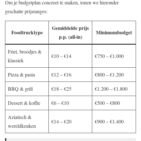
Om je budgetplan concreet te maken, tonen we hieronder
geschatte prijsranges:
Gemiddelde prijs
Foodtrucktype
Minimumbudget
p.p.
(all‑in)
Friet, broodjes &
€10 – €14
€750 – €1.000
klassiek
Pizza & pasta
€12 – €16
€800 – €1.200
BBQ & grill
€18 – €25
€1.200 – €1.800
Dessert & koffie
€6 – €10
€500 – €800
Aziatisch &
€14 – €20
€900 – €1.400
wereldkeuken