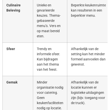
Culinaire
Unieke en
Beperkte keukenruimte
Beleving
gevarieerde
kan resulteren in een
keuzes. Thema-
beperkter menu.
gebaseerde
menu’s. Vers en
op maat bereid
eten.
Sfeer
Trendy en
Afhankelijk van de
informele sfeer.
setting kan het minder
Kan bijdragen
formeel aanvoelen dan
aan het thema
gewenst.
van het feest.
Gemak
Minder
Afhankelijk van de
organisatie nodig
locatie kunnen er
voor catering.
logistieke uitdagingen
Geen
zijn (bijv. toegang voor
keukenfaciliteiten
de truck).
nodig op locatie.