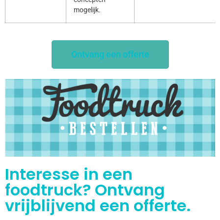
mogelijk.
Ontvang een offerte
Interesse in een
foodtruck? Ontvang
vrijblijvend een offerte.