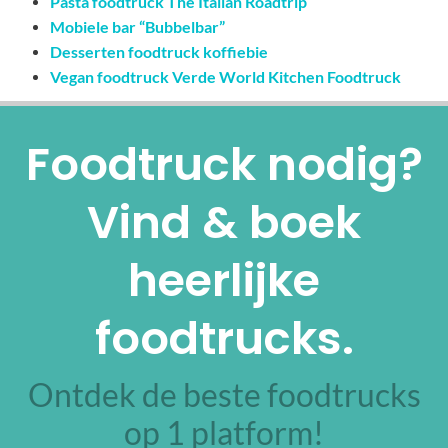
Pasta foodtruck The Italian Roadtrip
Mobiele bar “Bubbelbar”
Desserten foodtruck koffiebie
Vegan foodtruck Verde World Kitchen Foodtruck
Foodtruck nodig?
Vind & boek
heerlijke
foodtrucks.
Ontdek de beste foodtrucks
op 1 platform!