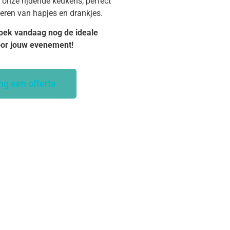
 onze rijdende keukens, perfect
veren van hapjes en drankjes.
oek vandaag nog de ideale
oor jouw evenement!
ng een offerte