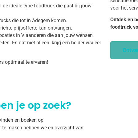
sensatie met
 de ideale type foodtruck die past bij jouw
voor het ser
Ontdek en b
trucks die tot in Adegem komen.
foodtruck v
richte prijsofferte kan ontvangen.
ocaties in Vlaanderen die aan jouw wensen
ten. En dat niet alleen: krijg een helder visueel
Ontva
ks optimaal te ervaren!
en je op zoek?
 vinden en boeken op
r te maken hebben we en overzicht van