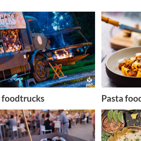
Pasta foo
foodtrucks