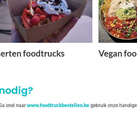
erten foodtrucks
Vegan foo
 nodig?
www.foodtruckbestellen.be
 Ga snel naar
gebruik onze handige 