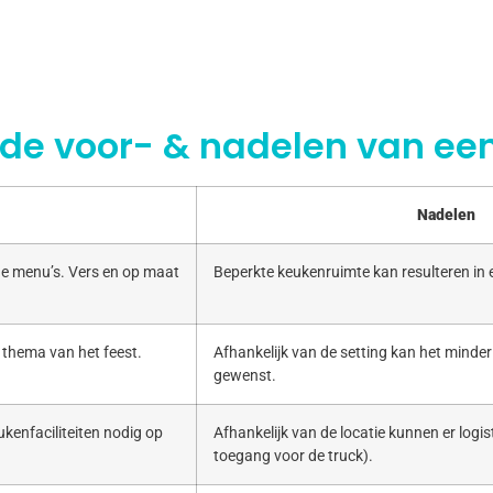
 de voor- & nadelen van een
Nadelen
e menu’s. Vers en op maat
Beperkte keukenruimte kan resulteren in
 thema van het feest.
Afhankelijk van de setting kan het minde
gewenst.
kenfaciliteiten nodig op
Afhankelijk van de locatie kunnen er logist
toegang voor de truck).