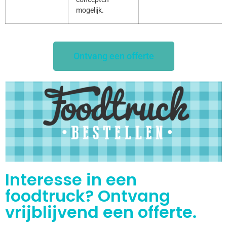
mogelijk.
Ontvang een offerte
Interesse in een
foodtruck? Ontvang
vrijblijvend een offerte.