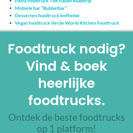
Pasta foodtruck The Italian Roadtrip
Mobiele bar “Bubbelbar”
Desserten foodtruck koffiebie
Vegan foodtruck Verde World Kitchen Foodtruck
Foodtruck nodig?
Vind & boek
heerlijke
foodtrucks.
Ontdek de beste foodtrucks
op 1 platform!