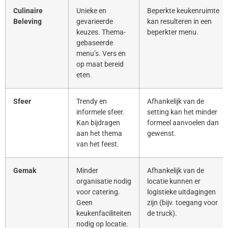
Culinaire
Unieke en
Beperkte keukenruimte
Beleving
gevarieerde
kan resulteren in een
keuzes. Thema-
beperkter menu.
gebaseerde
menu’s. Vers en
op maat bereid
eten.
Sfeer
Trendy en
Afhankelijk van de
informele sfeer.
setting kan het minder
Kan bijdragen
formeel aanvoelen dan
aan het thema
gewenst.
van het feest.
Gemak
Minder
Afhankelijk van de
organisatie nodig
locatie kunnen er
voor catering.
logistieke uitdagingen
Geen
zijn (bijv. toegang voor
keukenfaciliteiten
de truck).
nodig op locatie.