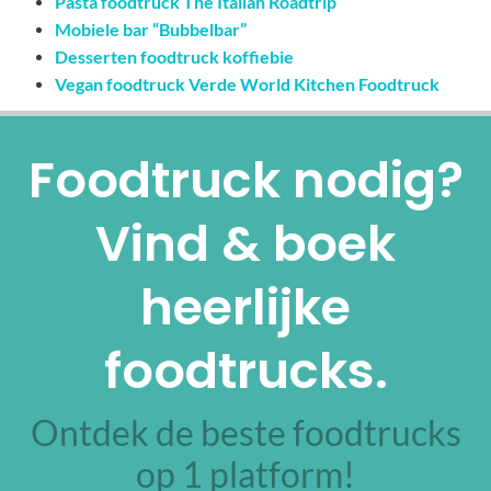
Pasta foodtruck The Italian Roadtrip
Mobiele bar “Bubbelbar”
Desserten foodtruck koffiebie
Vegan foodtruck Verde World Kitchen Foodtruck
Foodtruck nodig?
Vind & boek
heerlijke
foodtrucks.
Ontdek de beste foodtrucks
op 1 platform!