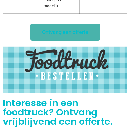
mogelijk.
Ontvang een offerte
Interesse in een
foodtruck? Ontvang
vrijblijvend een offerte.