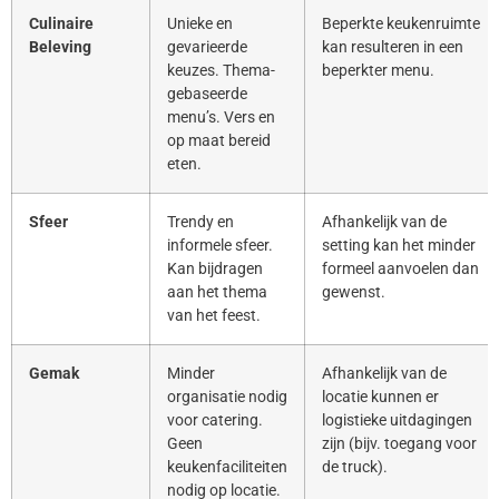
Culinaire
Unieke en
Beperkte keukenruimte
Beleving
gevarieerde
kan resulteren in een
keuzes. Thema-
beperkter menu.
gebaseerde
menu’s. Vers en
op maat bereid
eten.
Sfeer
Trendy en
Afhankelijk van de
informele sfeer.
setting kan het minder
Kan bijdragen
formeel aanvoelen dan
aan het thema
gewenst.
van het feest.
Gemak
Minder
Afhankelijk van de
organisatie nodig
locatie kunnen er
voor catering.
logistieke uitdagingen
Geen
zijn (bijv. toegang voor
keukenfaciliteiten
de truck).
nodig op locatie.