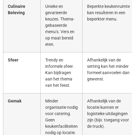
Culinaire
Unieke en
Beperkte keukenruimte
Beleving
gevarieerde
kan resulteren in een
keuzes. Thema-
beperkter menu.
gebaseerde
menu’s. Vers en
op maat bereid
eten.
Sfeer
Trendy en
Afhankelijk van de
informele sfeer.
setting kan het minder
Kan bijdragen
formeel aanvoelen dan
aan het thema
gewenst.
van het feest.
Gemak
Minder
Afhankelijk van de
organisatie nodig
locatie kunnen er
voor catering.
logistieke uitdagingen
Geen
zijn (bijv. toegang voor
keukenfaciliteiten
de truck).
nodig op locatie.