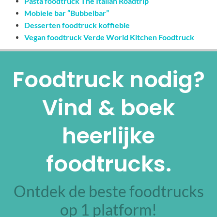
Pasta foodtruck The Italian Roadtrip
Mobiele bar “Bubbelbar”
Desserten foodtruck koffiebie
Vegan foodtruck Verde World Kitchen Foodtruck
Foodtruck nodig?
Vind & boek
heerlijke
foodtrucks.
Ontdek de beste foodtrucks
op 1 platform!