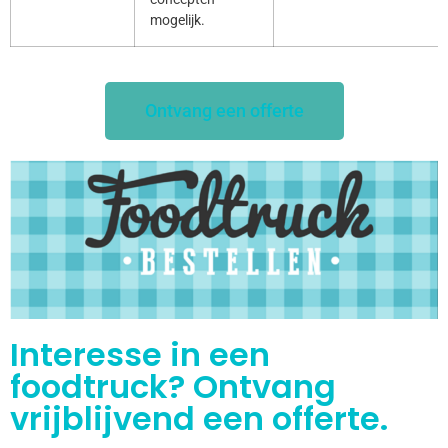
mogelijk.
Ontvang een offerte
Interesse in een
foodtruck? Ontvang
vrijblijvend een offerte.