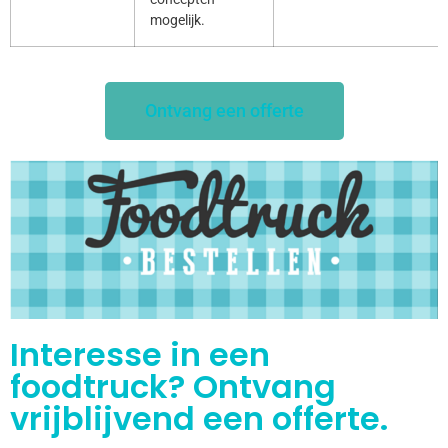
mogelijk.
Ontvang een offerte
Interesse in een
foodtruck? Ontvang
vrijblijvend een offerte.