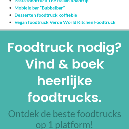
Pasta foodtruck The Italian Roadtrip
Mobiele bar “Bubbelbar”
Desserten foodtruck koffiebie
Vegan foodtruck Verde World Kitchen Foodtruck
Foodtruck nodig?
Vind & boek
heerlijke
foodtrucks.
Ontdek de beste foodtrucks
op 1 platform!