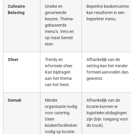
Culinaire
Unieke en
Beperkte keukenruimte
Beleving
gevarieerde
kan resulteren in een
keuzes. Thema-
beperkter menu.
gebaseerde
menu’s. Vers en
op maat bereid
eten.
Sfeer
Trendy en
Afhankelijk van de
informele sfeer.
setting kan het minder
Kan bijdragen
formeel aanvoelen dan
aan het thema
gewenst.
van het feest.
Gemak
Minder
Afhankelijk van de
organisatie nodig
locatie kunnen er
voor catering.
logistieke uitdagingen
Geen
zijn (bijv. toegang voor
keukenfaciliteiten
de truck).
nodig op locatie.