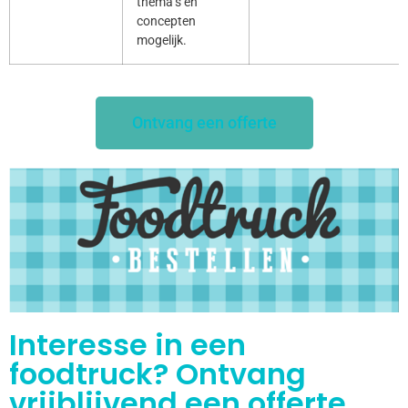
thema’s en
concepten
mogelijk.
Ontvang een offerte
Interesse in een
foodtruck? Ontvang
vrijblijvend een offerte.