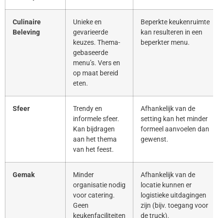
Culinaire
Unieke en
Beperkte keukenruimte
Beleving
gevarieerde
kan resulteren in een
keuzes. Thema-
beperkter menu.
gebaseerde
menu’s. Vers en
op maat bereid
eten.
Sfeer
Trendy en
Afhankelijk van de
informele sfeer.
setting kan het minder
Kan bijdragen
formeel aanvoelen dan
aan het thema
gewenst.
van het feest.
Gemak
Minder
Afhankelijk van de
organisatie nodig
locatie kunnen er
voor catering.
logistieke uitdagingen
Geen
zijn (bijv. toegang voor
keukenfaciliteiten
de truck).