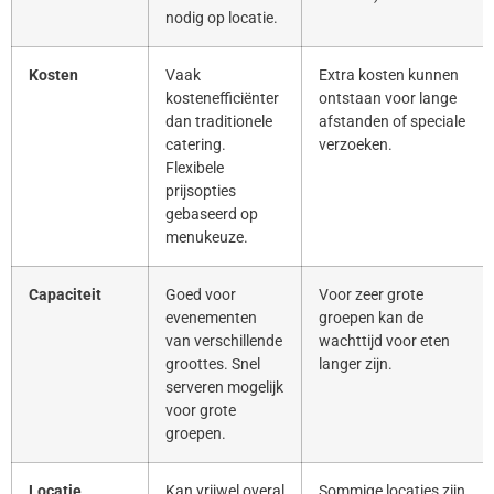
nodig op locatie.
Kosten
Vaak
Extra kosten kunnen
kostenefficiënter
ontstaan voor lange
dan traditionele
afstanden of speciale
catering.
verzoeken.
Flexibele
prijsopties
gebaseerd op
menukeuze.
Capaciteit
Goed voor
Voor zeer grote
evenementen
groepen kan de
van verschillende
wachttijd voor eten
groottes. Snel
langer zijn.
serveren mogelijk
voor grote
groepen.
Locatie
Kan vrijwel overal
Sommige locaties zijn