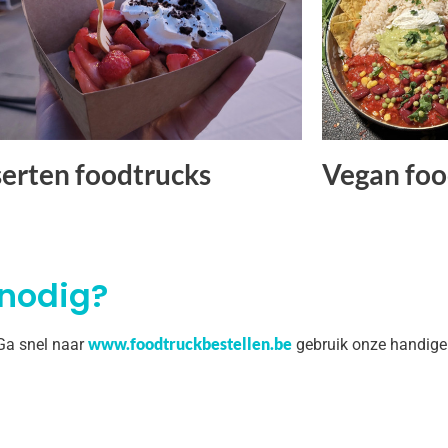
erten foodtrucks
Vegan foo
 nodig?
www.foodtruckbestellen.be
 Ga snel naar
gebruik onze handige 