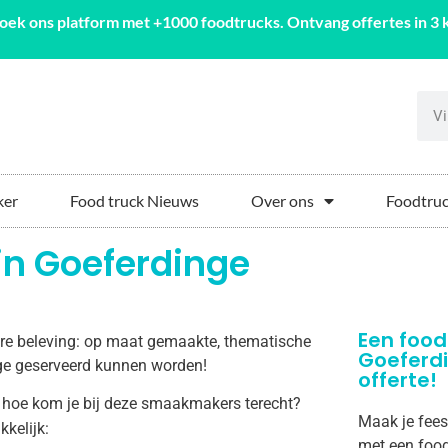
oek ons platform met +1000 foodtrucks. Ontvang offertes in 3 k
ker
Food truck Nieuws
Over ons
Foodtruc
in Goeferdinge
Een food
aire beleving: op maat gemaakte, thematische
Goeferd
inge geserveerd kunnen worden!
offerte!
 hoe kom je bij deze smaakmakers terecht?
Maak je fees
kkelijk:
met een food