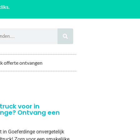
liks.
k offerte ontvangen
truck voor in
inge? Ontvang een
t in Goeferdinge onvergetelijk
truck! Zorg voor een smakelijke