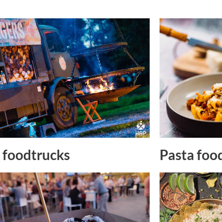
Pasta foo
foodtrucks