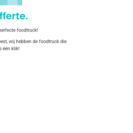
ferte.
erfecte foodtruck!
est, wij hebben de foodtruck die
één klik!