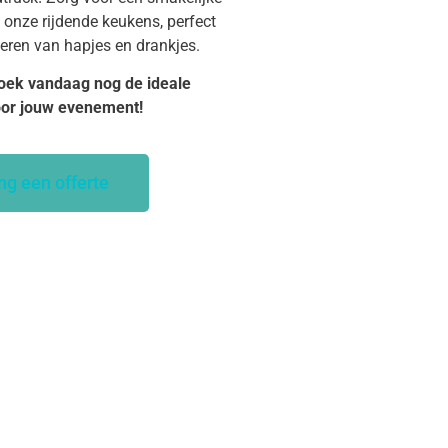
 onze rijdende keukens, perfect
veren van hapjes en drankjes.
oek vandaag nog de ideale
oor jouw evenement!
ng een offerte