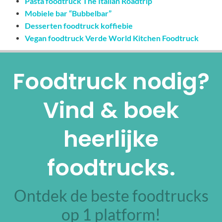
Pasta foodtruck The Italian Roadtrip
Mobiele bar “Bubbelbar”
Desserten foodtruck koffiebie
Vegan foodtruck Verde World Kitchen Foodtruck
Foodtruck nodig?
Vind & boek
heerlijke
foodtrucks.
Ontdek de beste foodtrucks
op 1 platform!