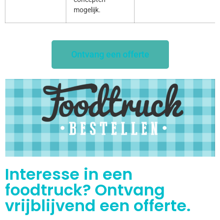
mogelijk.
Ontvang een offerte
Interesse in een
foodtruck? Ontvang
vrijblijvend een offerte.