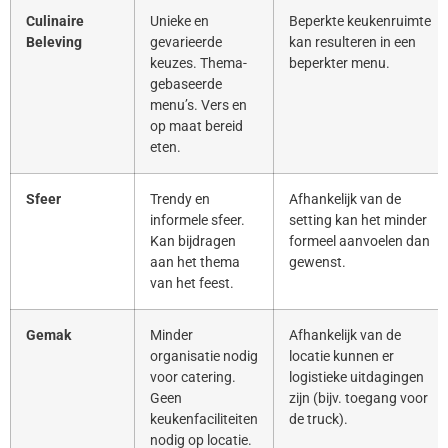
Culinaire
Unieke en
Beperkte keukenruimte
Beleving
gevarieerde
kan resulteren in een
keuzes. Thema-
beperkter menu.
gebaseerde
menu’s. Vers en
op maat bereid
eten.
Sfeer
Trendy en
Afhankelijk van de
informele sfeer.
setting kan het minder
Kan bijdragen
formeel aanvoelen dan
aan het thema
gewenst.
van het feest.
Gemak
Minder
Afhankelijk van de
organisatie nodig
locatie kunnen er
voor catering.
logistieke uitdagingen
Geen
zijn (bijv. toegang voor
keukenfaciliteiten
de truck).
nodig op locatie.