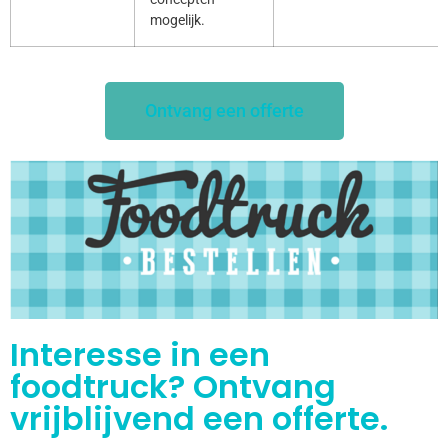
mogelijk.
Ontvang een offerte
Interesse in een
foodtruck? Ontvang
vrijblijvend een offerte.