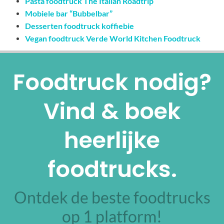
Pasta foodtruck The Italian Roadtrip
Mobiele bar “Bubbelbar”
Desserten foodtruck koffiebie
Vegan foodtruck Verde World Kitchen Foodtruck
Foodtruck nodig?
Vind & boek
heerlijke
foodtrucks.
Ontdek de beste foodtrucks
op 1 platform!