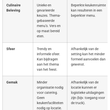
Culinaire
Unieke en
Beperkte keukenruimte
Beleving
gevarieerde
kan resulteren in een
keuzes. Thema-
beperkter menu.
gebaseerde
menu’s. Vers en
op maat bereid
eten.
Sfeer
Trendy en
Afhankelijk van de
informele sfeer.
setting kan het minder
Kan bijdragen
formeel aanvoelen dan
aan het thema
gewenst.
van het feest.
Gemak
Minder
Afhankelijk van de
organisatie nodig
locatie kunnen er
voor catering.
logistieke uitdagingen
Geen
zijn (bijv. toegang voor
keukenfaciliteiten
de truck).
nodig op locatie.