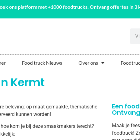
oek ons platform met +1000 foodtrucks. Ontvang offertes in 3 k
ker
Food truck Nieuws
Over ons
Foodtruc
in Kermt
Een food
aire beleving: op maat gemaakte, thematische
Ontvang 
eserveerd kunnen worden!
Maak je fees
 hoe kom je bij deze smaakmakers terecht?
foodtruck! Z
kkelijk: