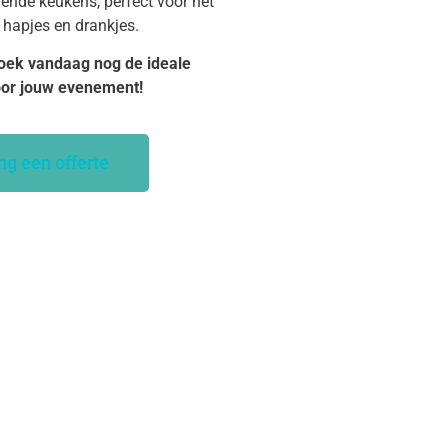
dende keukens, perfect voor het
 hapjes en drankjes.
oek vandaag nog de ideale
oor jouw evenement!
ng een offerte