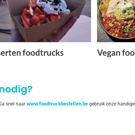
erten foodtrucks
Vegan foo
 nodig?
www.foodtruckbestellen.be
 Ga snel naar
gebruik onze handige 