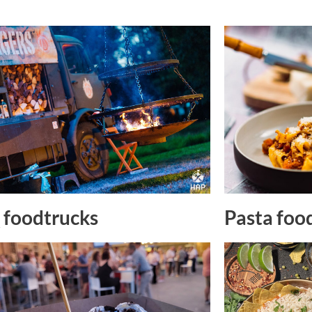
Pasta foo
foodtrucks