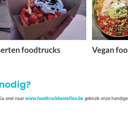
erten foodtrucks
Vegan foo
 nodig?
www.foodtruckbestellen.be
 Ga snel naar
gebruik onze handige 