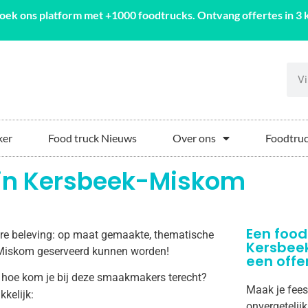
oek ons platform met +1000 foodtrucks. Ontvang offertes in 3 k
ker
Food truck Nieuws
Over ons
Foodtruc
 in Kersbeek-Miskom
Een food
aire beleving: op maat gemaakte, thematische
Kersbee
ek-Miskom geserveerd kunnen worden!
een offe
 hoe kom je bij deze smaakmakers terecht?
Maak je fee
kkelijk:
onvergetelij