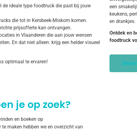
 de ideale type foodtruck die past bij jouw
een smakelij
keukens, per
trucks die tot in Kersbeek-Miskom komen.
en drankjes.
richte prijsofferte kan ontvangen.
Ontdek en b
ocaties in Vlaanderen die aan jouw wensen
foodtruck v
ten. En dat niet alleen: krijg een helder visueel
ks optimaal te ervaren!
Ontva
en je op zoek?
 vinden en boeken op
r te maken hebben we en overzicht van