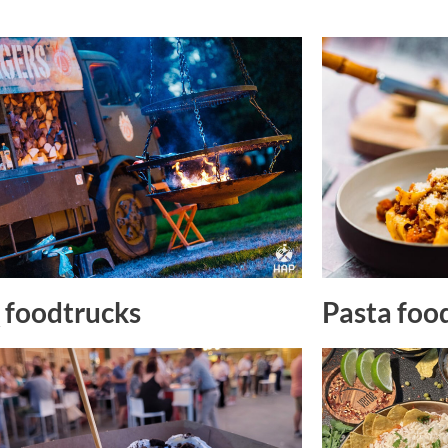
Pasta foo
foodtrucks