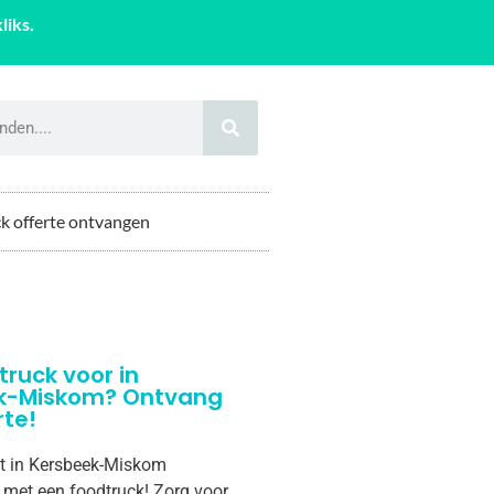
liks.
k offerte ontvangen
truck voor in
k-Miskom? Ontvang
rte!
st in Kersbeek-Miskom
k met een foodtruck! Zorg voor