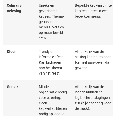
Culinaire
Unieke en
Beperkte keukenruimte
Beleving
gevarieerde
kan resulteren in een
keuzes. Thema-
beperkter menu.
gebaseerde
menu’s. Vers en
op maat bereid
eten.
Sfeer
Trendy en
Afhankelijk van de
informele sfeer.
setting kan het minder
Kan bijdragen
formeel aanvoelen dan
aan het thema
gewenst.
van het feest.
Gemak
Minder
Afhankelijk van de
organisatie nodig
locatie kunnen er
voor catering.
logistieke uitdagingen
Geen
zijn (bijv. toegang voor
keukenfaciliteiten
de truck).
nodig op locatie.