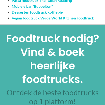
Pasta foodtruck The Italian Roadtrip
Mobiele bar “Bubbelbar”
Desserten foodtruck koffiebie
Vegan foodtruck Verde World Kitchen Foodtruck
Foodtruck nodig?
Vind & boek
heerlijke
foodtrucks.
Ontdek de beste foodtrucks
op 1 platform!