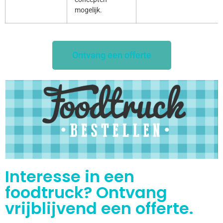
mogelijk.
Ontvang een offerte
Interesse in een
foodtruck? Ontvang
vrijblijvend een offerte.