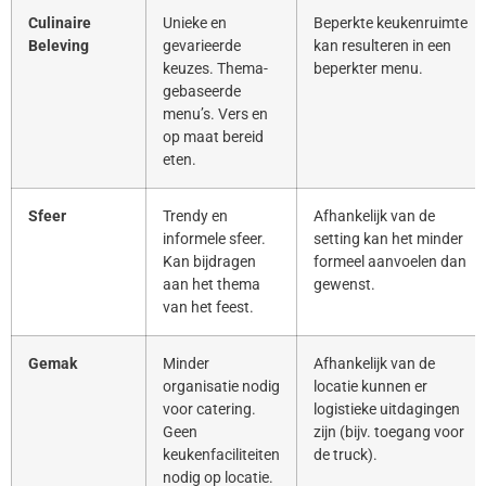
Culinaire
Unieke en
Beperkte keukenruimte
Beleving
gevarieerde
kan resulteren in een
keuzes. Thema-
beperkter menu.
gebaseerde
menu’s. Vers en
op maat bereid
eten.
Sfeer
Trendy en
Afhankelijk van de
informele sfeer.
setting kan het minder
Kan bijdragen
formeel aanvoelen dan
aan het thema
gewenst.
van het feest.
Gemak
Minder
Afhankelijk van de
organisatie nodig
locatie kunnen er
voor catering.
logistieke uitdagingen
Geen
zijn (bijv. toegang voor
keukenfaciliteiten
de truck).
nodig op locatie.