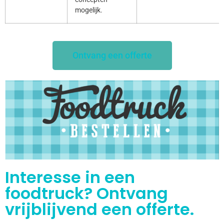
mogelijk.
Ontvang een offerte
Interesse in een
foodtruck? Ontvang
vrijblijvend een offerte.