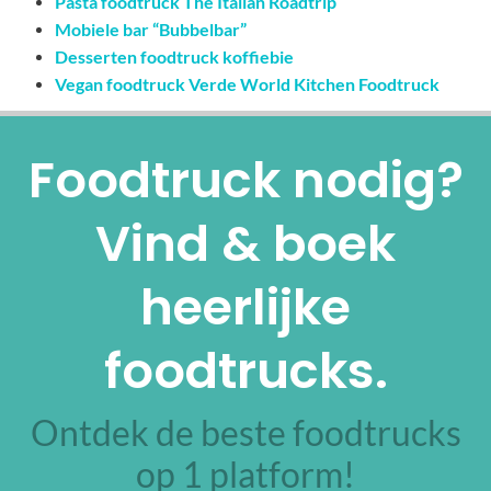
Pasta foodtruck The Italian Roadtrip
Mobiele bar “Bubbelbar”
Desserten foodtruck koffiebie
Vegan foodtruck Verde World Kitchen Foodtruck
Foodtruck nodig?
Vind & boek
heerlijke
foodtrucks.
Ontdek de beste foodtrucks
op 1 platform!