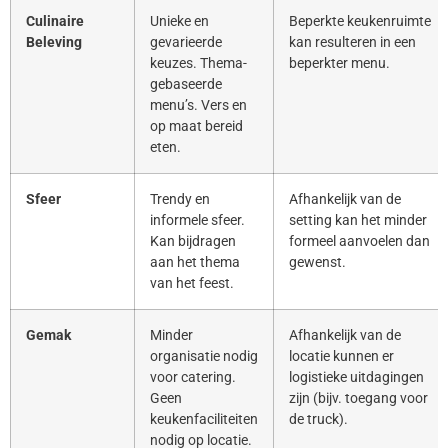
Culinaire
Unieke en
Beperkte keukenruimte
Beleving
gevarieerde
kan resulteren in een
keuzes. Thema-
beperkter menu.
gebaseerde
menu’s. Vers en
op maat bereid
eten.
Sfeer
Trendy en
Afhankelijk van de
informele sfeer.
setting kan het minder
Kan bijdragen
formeel aanvoelen dan
aan het thema
gewenst.
van het feest.
Gemak
Minder
Afhankelijk van de
organisatie nodig
locatie kunnen er
voor catering.
logistieke uitdagingen
Geen
zijn (bijv. toegang voor
keukenfaciliteiten
de truck).
nodig op locatie.