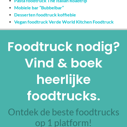
Pasta foodtruck The Italian Roadtrip
Mobiele bar “Bubbelbar”
Desserten foodtruck koffiebie
Vegan foodtruck Verde World Kitchen Foodtruck
Foodtruck nodig?
Vind & boek
heerlijke
foodtrucks.
Ontdek de beste foodtrucks
op 1 platform!