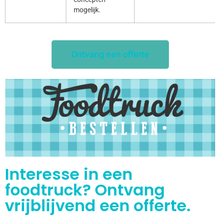
mogelijk.
Ontvang een offerte
Interesse in een
foodtruck? Ontvang
vrijblijvend een offerte.