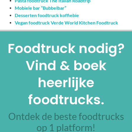
Pasta foodtruck The Italian Roadtrip
Mobiele bar “Bubbelbar”
Desserten foodtruck koffiebie
Vegan foodtruck Verde World Kitchen Foodtruck
Foodtruck nodig?
Vind & boek
heerlijke
foodtrucks.
Ontdek de beste foodtrucks
op 1 platform!