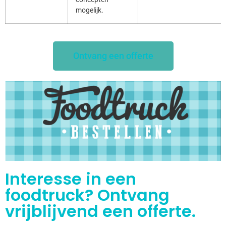
mogelijk.
Ontvang een offerte
Interesse in een
foodtruck? Ontvang
vrijblijvend een offerte.