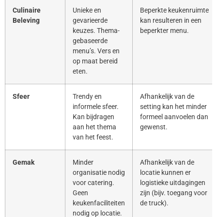
Culinaire
Unieke en
Beperkte keukenruimte
Beleving
gevarieerde
kan resulteren in een
keuzes. Thema-
beperkter menu.
gebaseerde
menu’s. Vers en
op maat bereid
eten.
Sfeer
Trendy en
Afhankelijk van de
informele sfeer.
setting kan het minder
Kan bijdragen
formeel aanvoelen dan
aan het thema
gewenst.
van het feest.
Gemak
Minder
Afhankelijk van de
organisatie nodig
locatie kunnen er
voor catering.
logistieke uitdagingen
Geen
zijn (bijv. toegang voor
keukenfaciliteiten
de truck).
nodig op locatie.