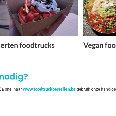
erten foodtrucks
Vegan foo
 nodig?
www.foodtruckbestellen.be
 Ga snel naar
gebruik onze handige 