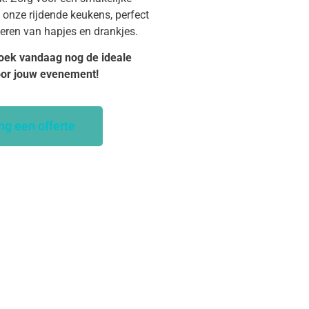
 onze rijdende keukens, perfect
veren van hapjes en drankjes.
oek vandaag nog de ideale
oor jouw evenement!
ng een offerte