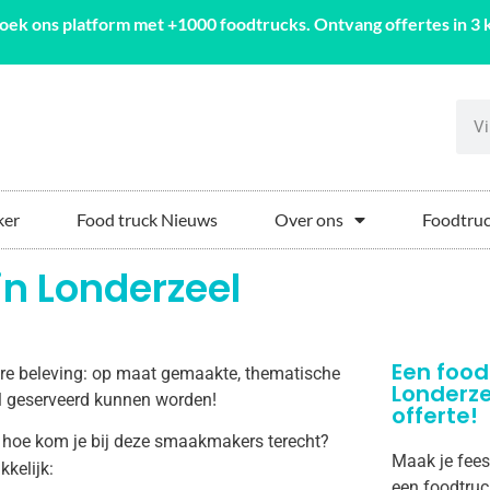
oek ons platform met +1000 foodtrucks. Ontvang offertes in 3 k
ker
Food truck Nieuws
Over ons
Foodtruc
in Londerzeel
Een food
aire beleving: op maat gemaakte, thematische
Londerz
eel geserveerd kunnen worden!
offerte!
 hoe kom je bij deze smaakmakers terecht?
Maak je fees
kkelijk:
een foodtruc