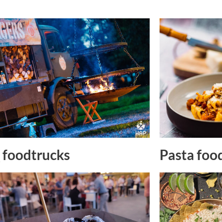
Pasta foo
foodtrucks