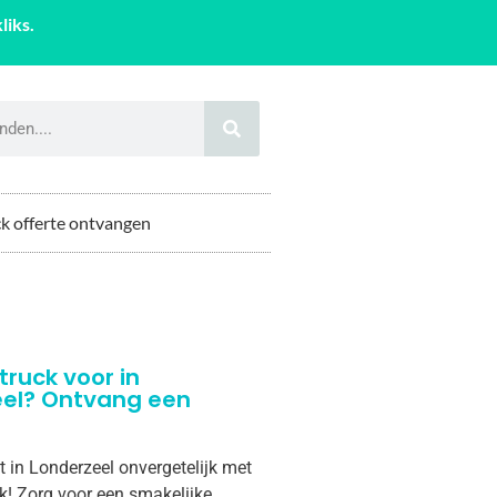
liks.
k offerte ontvangen
truck voor in
eel? Ontvang een
t in Londerzeel onvergetelijk met
k! Zorg voor een smakelijke