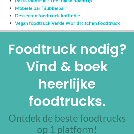
Pasta foodtruck The Italian Roadtrip
Mobiele bar “Bubbelbar”
Desserten foodtruck koffiebie
Vegan foodtruck Verde World Kitchen Foodtruck
Foodtruck nodig?
Vind & boek
heerlijke
foodtrucks.
Ontdek de beste foodtrucks
op 1 platform!