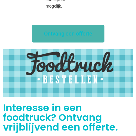
mogelijk.
Ontvang een offerte
Interesse in een
foodtruck? Ontvang
vrijblijvend een offerte.