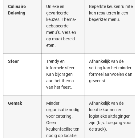
Culinaire
Unieke en
Beperkte keukenruimte
Beleving
gevarieerde
kan resulteren in een
keuzes. Thema-
beperkter menu.
gebaseerde
menu’s. Vers en
op maat bereid
eten.
Sfeer
Trendy en
Afhankelijk van de
informele sfeer.
setting kan het minder
Kan bijdragen
formeel aanvoelen dan
aan het thema
gewenst.
van het feest.
Gemak
Minder
Afhankelijk van de
organisatie nodig
locatie kunnen er
voor catering.
logistieke uitdagingen
Geen
zijn (bijv. toegang voor
keukenfaciliteiten
de truck).
nodig op locatie.