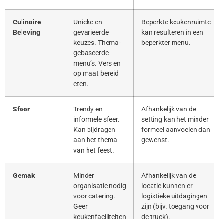
Culinaire
Unieke en
Beperkte keukenruimte
Beleving
gevarieerde
kan resulteren in een
keuzes. Thema-
beperkter menu.
gebaseerde
menu’s. Vers en
op maat bereid
eten.
Sfeer
Trendy en
Afhankelijk van de
informele sfeer.
setting kan het minder
Kan bijdragen
formeel aanvoelen dan
aan het thema
gewenst.
van het feest.
Gemak
Minder
Afhankelijk van de
organisatie nodig
locatie kunnen er
voor catering.
logistieke uitdagingen
Geen
zijn (bijv. toegang voor
keukenfaciliteiten
de truck).