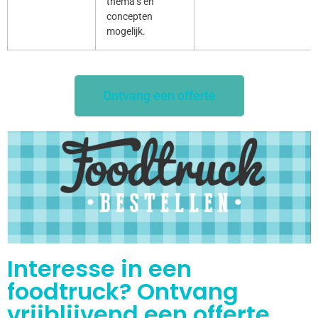
thema’s en
concepten
mogelijk.
Ontvang een offerte
Interesse in een
foodtruck? Ontvang
vrijblijvend een offerte.