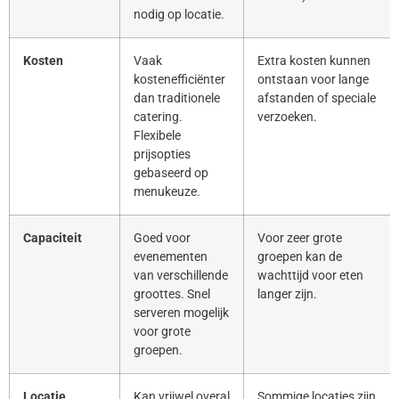
nodig op locatie.
Kosten
Vaak
Extra kosten kunnen
kostenefficiënter
ontstaan voor lange
dan traditionele
afstanden of speciale
catering.
verzoeken.
Flexibele
prijsopties
gebaseerd op
menukeuze.
Capaciteit
Goed voor
Voor zeer grote
evenementen
groepen kan de
van verschillende
wachttijd voor eten
groottes. Snel
langer zijn.
serveren mogelijk
voor grote
groepen.
Locatie
Kan vrijwel overal
Sommige locaties zijn