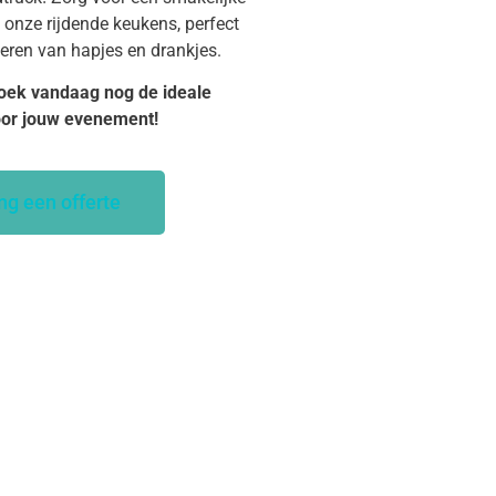
 onze rijdende keukens, perfect
veren van hapjes en drankjes.
oek vandaag nog de ideale
oor jouw evenement!
ng een offerte