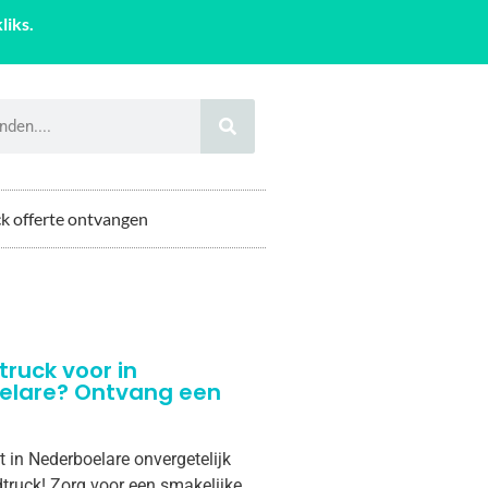
liks.
k offerte ontvangen
truck voor in
elare? Ontvang een
t in Nederboelare onvergetelijk
truck! Zorg voor een smakelijke