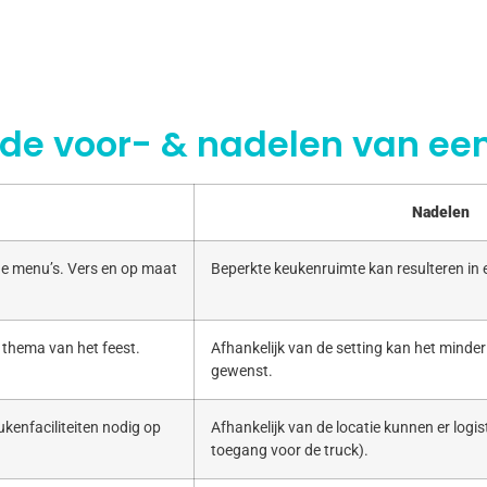
 de voor- & nadelen van een
Nadelen
e menu’s. Vers en op maat
Beperkte keukenruimte kan resulteren in
 thema van het feest.
Afhankelijk van de setting kan het minde
gewenst.
kenfaciliteiten nodig op
Afhankelijk van de locatie kunnen er logist
toegang voor de truck).