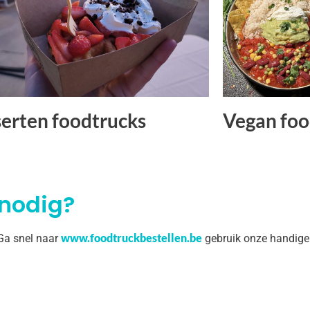
erten foodtrucks
Vegan foo
 nodig?
www.foodtruckbestellen.be
 Ga snel naar
gebruik onze handige 