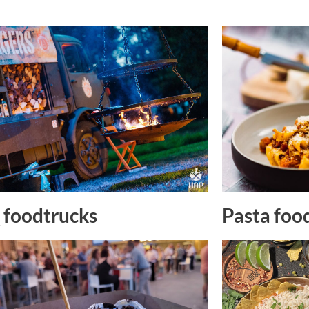
Pasta foo
foodtrucks