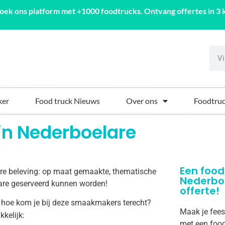
oek ons platform met +1000 foodtrucks. Ontvang offertes in 3 k
ker
Food truck Nieuws
Over ons
Foodtruc
in Nederboelare
Een food
aire beleving: op maat gemaakte, thematische
Nederbo
elare geserveerd kunnen worden!
offerte!
 hoe kom je bij deze smaakmakers terecht?
Maak je fees
kkelijk:
met een food