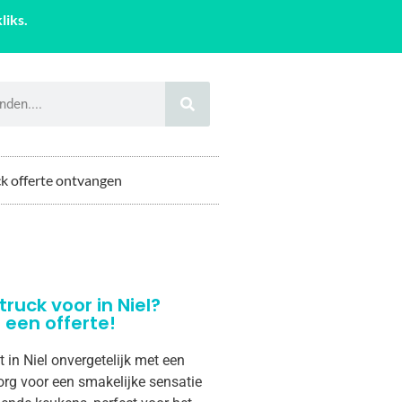
liks.
k offerte ontvangen
truck voor in Niel?
een offerte!
 in Niel onvergetelijk met een
org voor een smakelijke sensatie