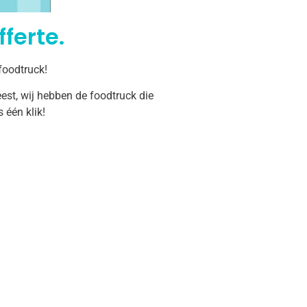
ferte.
foodtruck!
est, wij hebben de foodtruck die
één klik!