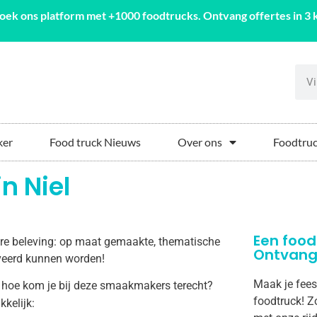
oek ons platform met +1000 foodtrucks. Ontvang offertes in 3 k
ker
Food truck Nieuws
Over ons
Foodtruc
n Niel
Een food
aire beleving: op maat gemaakte, thematische
Ontvang 
erveerd kunnen worden!
Maak je feest
 hoe kom je bij deze smaakmakers terecht?
foodtruck! Z
kkelijk: