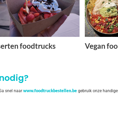
erten foodtrucks
Vegan foo
 nodig?
www.foodtruckbestellen.be
 Ga snel naar
gebruik onze handige 