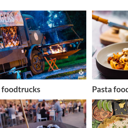
Pasta foo
foodtrucks