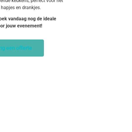
dende keukens, perfect voor het
 hapjes en drankjes.
oek vandaag nog de ideale
oor jouw evenement!
ng een offerte