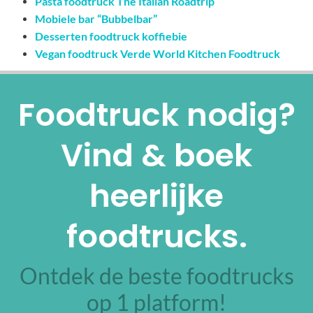
Pasta foodtruck The Italian Roadtrip
Mobiele bar “Bubbelbar”
Desserten foodtruck koffiebie
Vegan foodtruck Verde World Kitchen Foodtruck
Foodtruck nodig?
Vind & boek
heerlijke
foodtrucks.
Ontdek de beste foodtrucks
op 1 platform!