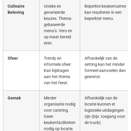
Culinaire
Unieke en
Beperkte keukenruimte
Beleving
gevarieerde
kan resulteren in een
keuzes. Thema-
beperkter menu.
gebaseerde
menu’s. Vers en
op maat bereid
eten.
Sfeer
Trendy en
Afhankelijk van de
informele sfeer.
setting kan het minder
Kan bijdragen
formeel aanvoelen dan
aan het thema
gewenst.
van het feest.
Gemak
Minder
Afhankelijk van de
organisatie nodig
locatie kunnen er
voor catering.
logistieke uitdagingen
Geen
zijn (bijv. toegang voor
keukenfaciliteiten
de truck).
nodig op locatie.