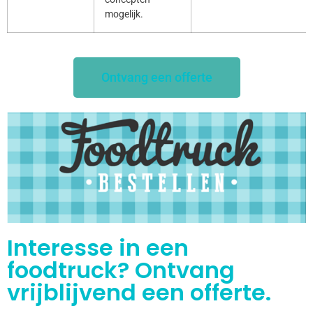
mogelijk.
Ontvang een offerte
Interesse in een
foodtruck? Ontvang
vrijblijvend een offerte.