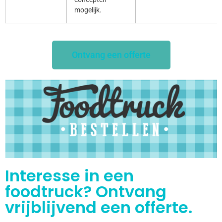
mogelijk.
Ontvang een offerte
Interesse in een
foodtruck? Ontvang
vrijblijvend een offerte.