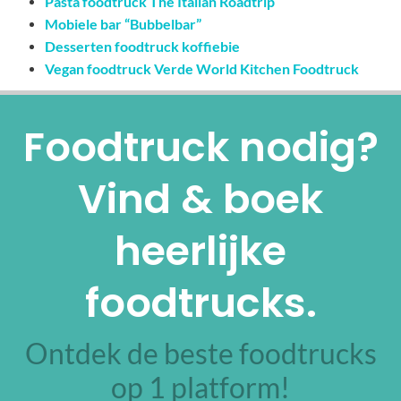
Pasta foodtruck The Italian Roadtrip
Mobiele bar “Bubbelbar”
Desserten foodtruck koffiebie
Vegan foodtruck Verde World Kitchen Foodtruck
Foodtruck nodig?
Vind & boek
heerlijke
foodtrucks.
Ontdek de beste foodtrucks
op 1 platform!