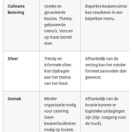
Culinaire
Unieke en
Beperkte keukenruimte
Beleving
gevarieerde
kan resulteren in een
keuzes. Thema-
beperkter menu.
gebaseerde
menu’s. Vers en
op maat bereid
eten.
Sfeer
Trendy en
Afhankelijk van de
informele sfeer.
setting kan het minder
Kan bijdragen
formeel aanvoelen dan
aan het thema
gewenst.
van het feest.
Gemak
Minder
Afhankelijk van de
organisatie nodig
locatie kunnen er
voor catering.
logistieke uitdagingen
Geen
zijn (bijv. toegang voor
keukenfaciliteiten
de truck).
nodig op locatie.