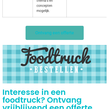
thema’s en
concepten
mogelijk.
Ontvang een offerte
Interesse in een
foodtruck? Ontvang
vrijblijvend een offerte.