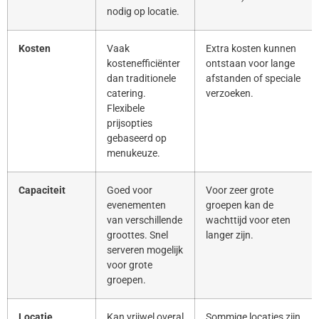
nodig op locatie.
Kosten
Vaak
Extra kosten kunnen
kostenefficiënter
ontstaan voor lange
dan traditionele
afstanden of speciale
catering.
verzoeken.
Flexibele
prijsopties
gebaseerd op
menukeuze.
Capaciteit
Goed voor
Voor zeer grote
evenementen
groepen kan de
van verschillende
wachttijd voor eten
groottes. Snel
langer zijn.
serveren mogelijk
voor grote
groepen.
Locatie
Kan vrijwel overal
Sommige locaties zijn