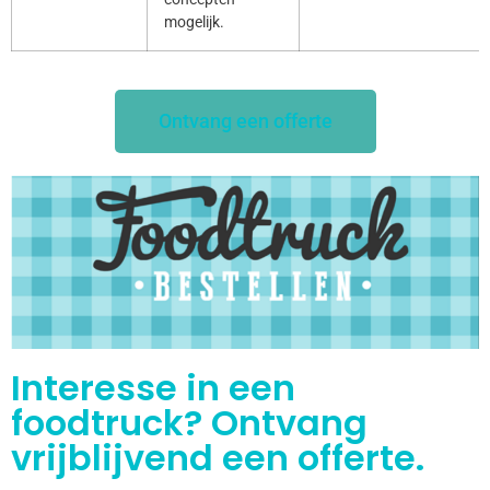
mogelijk.
Ontvang een offerte
Interesse in een
foodtruck? Ontvang
vrijblijvend een offerte.