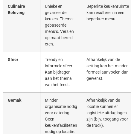
Culinaire
Unieke en
Beperkte keukenruimte
Beleving
gevarieerde
kan resulteren in een
keuzes. Thema-
beperkter menu.
gebaseerde
menu’s. Vers en
op maat bereid
eten.
Sfeer
Trendy en
Afhankelijk van de
informele sfeer.
setting kan het minder
Kan bijdragen
formeel aanvoelen dan
aan het thema
gewenst.
van het feest.
Gemak
Minder
Afhankelijk van de
organisatie nodig
locatie kunnen er
voor catering.
logistieke uitdagingen
Geen
zijn (bijv. toegang voor
keukenfaciliteiten
de truck).
nodig op locatie.