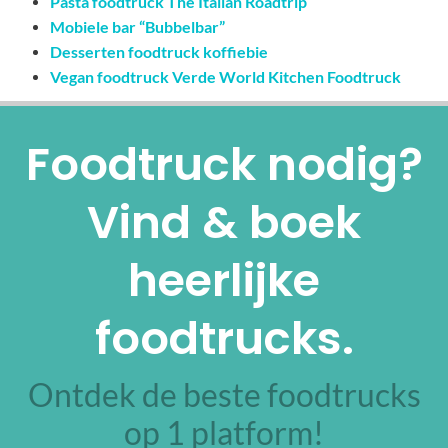
Pasta foodtruck The Italian Roadtrip
Mobiele bar “Bubbelbar”
Desserten foodtruck koffiebie
Vegan foodtruck Verde World Kitchen Foodtruck
Foodtruck nodig?
Vind & boek
heerlijke
foodtrucks.
Ontdek de beste foodtrucks
op 1 platform!