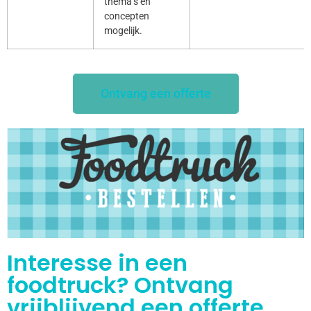
thema’s en
concepten
mogelijk.
Ontvang een offerte
Interesse in een
foodtruck? Ontvang
vrijblijvend een offerte.