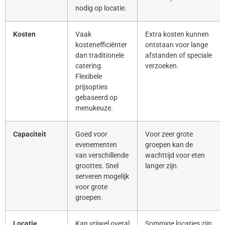
nodig op locatie.
Kosten
Vaak
Extra kosten kunnen
kostenefficiënter
ontstaan voor lange
dan traditionele
afstanden of speciale
catering.
verzoeken.
Flexibele
prijsopties
gebaseerd op
menukeuze.
Capaciteit
Goed voor
Voor zeer grote
evenementen
groepen kan de
van verschillende
wachttijd voor eten
groottes. Snel
langer zijn.
serveren mogelijk
voor grote
groepen.
Locatie
Kan vrijwel overal
Sommige locaties zijn