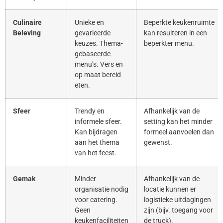
Culinaire
Unieke en
Beperkte keukenruimte
Beleving
gevarieerde
kan resulteren in een
keuzes. Thema-
beperkter menu.
gebaseerde
menu’s. Vers en
op maat bereid
eten.
Sfeer
Trendy en
Afhankelijk van de
informele sfeer.
setting kan het minder
Kan bijdragen
formeel aanvoelen dan
aan het thema
gewenst.
van het feest.
Gemak
Minder
Afhankelijk van de
organisatie nodig
locatie kunnen er
voor catering.
logistieke uitdagingen
Geen
zijn (bijv. toegang voor
keukenfaciliteiten
de truck).