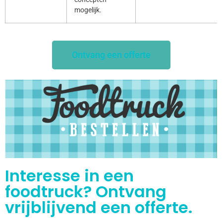
mogelijk.
Ontvang een offerte
Interesse in een
foodtruck? Ontvang
vrijblijvend een offerte.