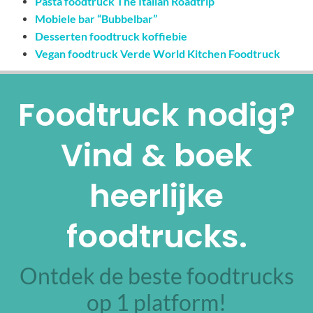
Pasta foodtruck The Italian Roadtrip
Mobiele bar “Bubbelbar”
Desserten foodtruck koffiebie
Vegan foodtruck Verde World Kitchen Foodtruck
Foodtruck nodig?
Vind & boek
heerlijke
foodtrucks.
Ontdek de beste foodtrucks
op 1 platform!