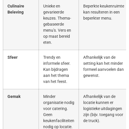
Culinaire
Unieke en
Beperkte keukenruimte
Beleving
gevarieerde
kan resulteren in een
keuzes. Thema-
beperkter menu.
gebaseerde
menu’s. Vers en
op maat bereid
eten.
Sfeer
Trendy en
Afhankelijk van de
informele sfeer.
setting kan het minder
Kan bijdragen
formeel aanvoelen dan
aan het thema
gewenst.
van het feest.
Gemak
Minder
Afhankelijk van de
organisatie nodig
locatie kunnen er
voor catering.
logistieke uitdagingen
Geen
zijn (bijv. toegang voor
keukenfaciliteiten
de truck).
nodig op locatie.