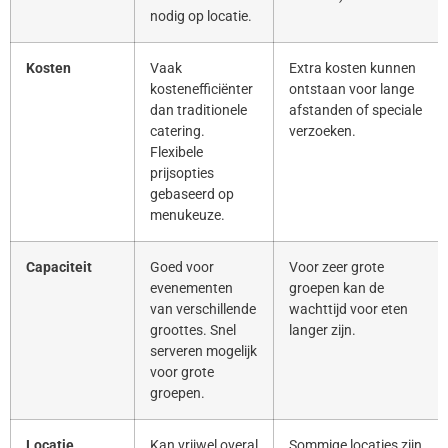
nodig op locatie.
Kosten
Vaak
Extra kosten kunnen
kostenefficiënter
ontstaan voor lange
dan traditionele
afstanden of speciale
catering.
verzoeken.
Flexibele
prijsopties
gebaseerd op
menukeuze.
Capaciteit
Goed voor
Voor zeer grote
evenementen
groepen kan de
van verschillende
wachttijd voor eten
groottes. Snel
langer zijn.
serveren mogelijk
voor grote
groepen.
Locatie
Kan vrijwel overal
Sommige locaties zijn