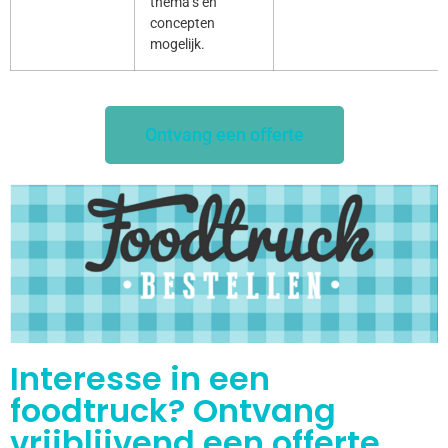
thema’s en
concepten
mogelijk.
Ontvang een offerte
Interesse in een
foodtruck? Ontvang
vrijblijvend een offerte.