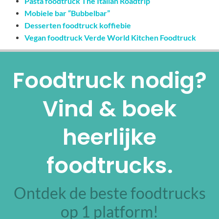
Pasta foodtruck The Italian Roadtrip
Mobiele bar “Bubbelbar”
Desserten foodtruck koffiebie
Vegan foodtruck Verde World Kitchen Foodtruck
Foodtruck nodig?
Vind & boek
heerlijke
foodtrucks.
Ontdek de beste foodtrucks
op 1 platform!