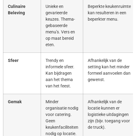
Culinaire
Unieke en
Beperkte keukenruimte
Beleving
gevarieerde
kan resulteren in een
keuzes. Thema-
beperkter menu.
gebaseerde
menu’s. Vers en
op maat bereid
eten.
Sfeer
Trendy en
Afhankelijk van de
informele sfeer.
setting kan het minder
Kan bijdragen
formeel aanvoelen dan
aan het thema
gewenst.
van het feest.
Gemak
Minder
Afhankelijk van de
organisatie nodig
locatie kunnen er
voor catering.
logistieke uitdagingen
Geen
zijn (bijv. toegang voor
keukenfaciliteiten
de truck).
nodig op locatie.