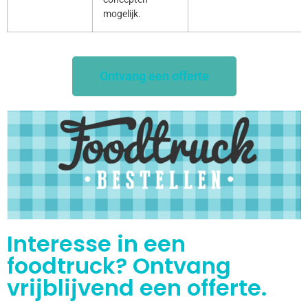
mogelijk.
Ontvang een offerte
Interesse in een
foodtruck? Ontvang
vrijblijvend een offerte.