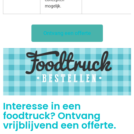
mogelijk.
Ontvang een offerte
Interesse in een
foodtruck? Ontvang
vrijblijvend een offerte.