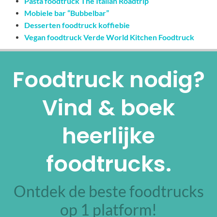
Pasta foodtruck The Italian Roadtrip
Mobiele bar “Bubbelbar”
Desserten foodtruck koffiebie
Vegan foodtruck Verde World Kitchen Foodtruck
Foodtruck nodig?
Vind & boek
heerlijke
foodtrucks.
Ontdek de beste foodtrucks
op 1 platform!