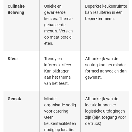
Culinaire
Unieke en
Beperkte keukenruimte
Beleving
gevarieerde
kan resulteren in een
keuzes. Thema-
beperkter menu.
gebaseerde
menu’s. Vers en
op maat bereid
eten.
Sfeer
Trendy en
Afhankelijk van de
informele sfeer.
setting kan het minder
Kan bijdragen
formeel aanvoelen dan
aan het thema
gewenst.
van het feest.
Gemak
Minder
Afhankelijk van de
organisatie nodig
locatie kunnen er
voor catering.
logistieke uitdagingen
Geen
zijn (bijv. toegang voor
keukenfaciliteiten
de truck).
nodig op locatie.