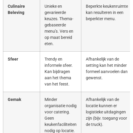
Culinaire
Unieke en
Beperkte keukenruimte
Beleving
gevarieerde
kan resulteren in een
keuzes. Thema-
beperkter menu.
gebaseerde
menu’s. Vers en
op maat bereid
eten.
Sfeer
Trendy en
Afhankelijk van de
informele sfeer.
setting kan het minder
Kan bijdragen
formeel aanvoelen dan
aan het thema
gewenst.
van het feest.
Gemak
Minder
Afhankelijk van de
organisatie nodig
locatie kunnen er
voor catering.
logistieke uitdagingen
Geen
zijn (bijv. toegang voor
keukenfaciliteiten
de truck).
nodig op locatie.