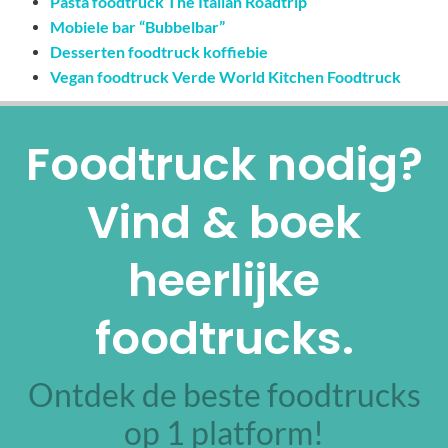
Pasta foodtruck The Italian Roadtrip
Mobiele bar “Bubbelbar”
Desserten foodtruck koffiebie
Vegan foodtruck Verde World Kitchen Foodtruck
Foodtruck nodig?
Vind & boek
heerlijke
foodtrucks.
Ontdek de beste foodtrucks
op 1 platform!