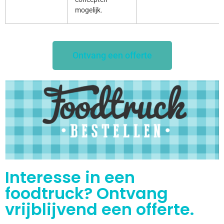
mogelijk.
Ontvang een offerte
Interesse in een
foodtruck? Ontvang
vrijblijvend een offerte.