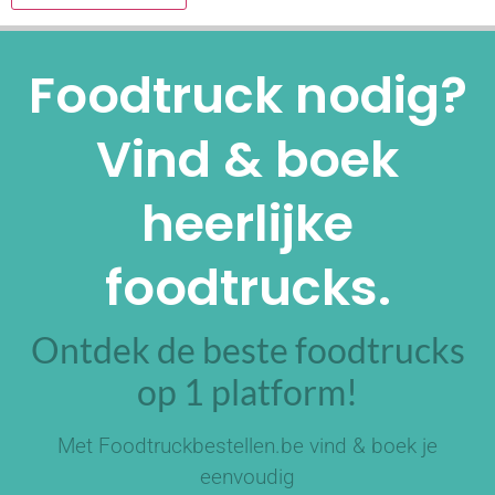
Alternative:
Foodtruck nodig?
Vind & boek
heerlijke
foodtrucks.
Ontdek de beste foodtrucks
op 1 platform!
Met Foodtruckbestellen.be vind & boek je
eenvoudig