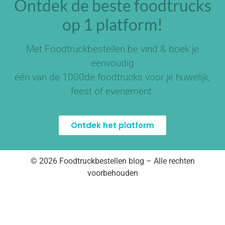
Ontdek de beste foodtrucks
op 1 platform!
Met Foodtruckbestellen.be vind & boek je
eenvoudig
één van de
1000de foodtrucks
voor je huwelijk,
feest of evenement.
Ontdek het platform
© 2026 Foodtruckbestellen blog – Alle rechten
voorbehouden