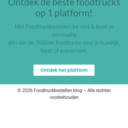
Ontdek de beste foodtrucks
op 1 platform!
Met Foodtruckbestellen.be vind & boek je
eenvoudig
één van de
1000de foodtrucks
voor je huwelijk,
feest of evenement.
Ontdek het platform
© 2026 Foodtruckbestellen blog – Alle rechten
voorbehouden