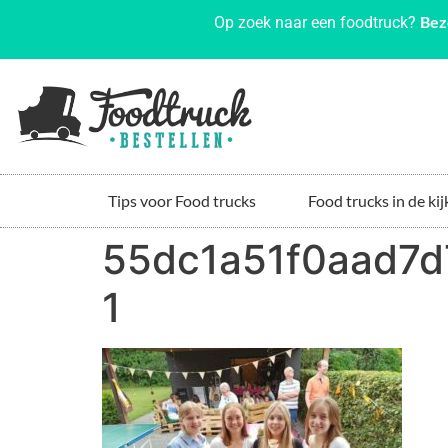
Bez
Op zoek naar een foodtruck?
Tips voor Food trucks
Food trucks in de kij
55dc1a51f0aad7
1