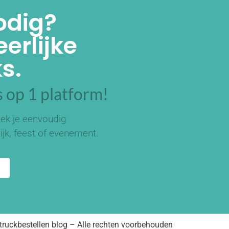
odig?
erlijke
s.
 op 1 platform!
ek je eenvoudig
ijk, feest of evenement.
ruckbestellen blog – Alle rechten voorbehouden