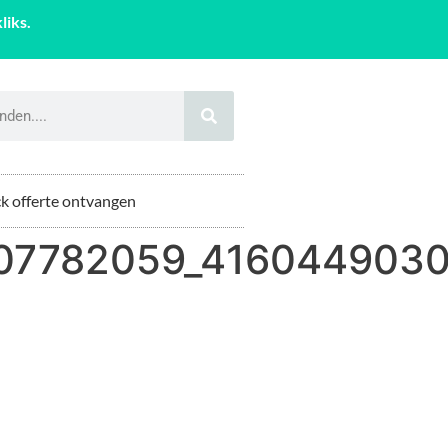
liks.
k offerte ontvangen
07782059_4160449030