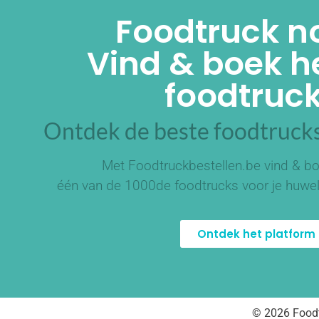
Foodtruck n
Vind & boek he
foodtruck
Ontdek de beste foodtrucks
Met Foodtruckbestellen.be vind & bo
één van de
1000de foodtrucks
voor je huwel
Ontdek het platform
© 2026 Foodt