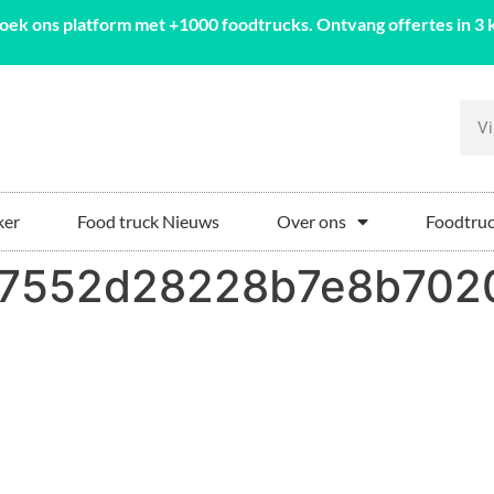
oek ons platform met +1000 foodtrucks. Ontvang offertes in 3 k
ker
Food truck Nieuws
Over ons
Foodtruc
d7552d28228b7e8b702