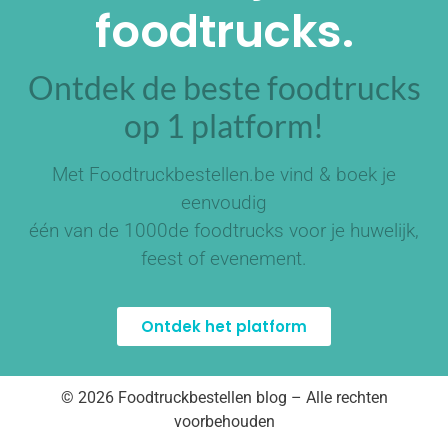
foodtrucks.
Ontdek de beste foodtrucks
op 1 platform!
Met Foodtruckbestellen.be vind & boek je
eenvoudig
één van de
1000de foodtrucks
voor je huwelijk,
feest of evenement.
Ontdek het platform
© 2026 Foodtruckbestellen blog – Alle rechten
voorbehouden