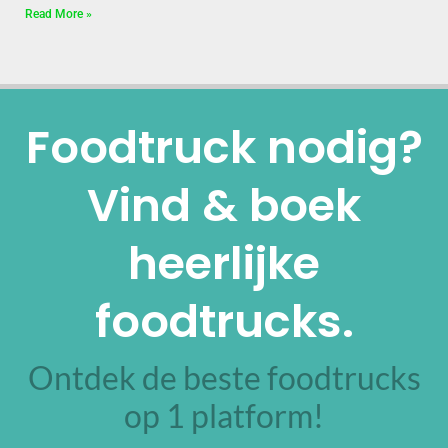
Read More »
Foodtruck nodig?
Vind & boek
heerlijke
foodtrucks.
Ontdek de beste foodtrucks
op 1 platform!