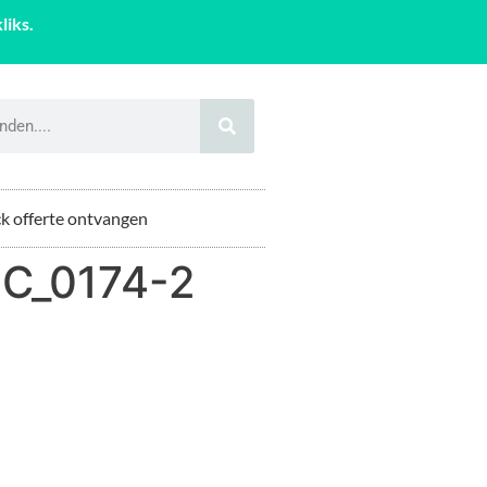
liks.
k offerte ontvangen
C_0174-2