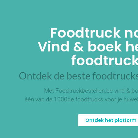
Foodtruck n
Vind & boek he
foodtruck
Ontdek de beste foodtrucks
Met Foodtruckbestellen.be vind & bo
één van de
1000de foodtrucks
voor je huwel
Ontdek het platform