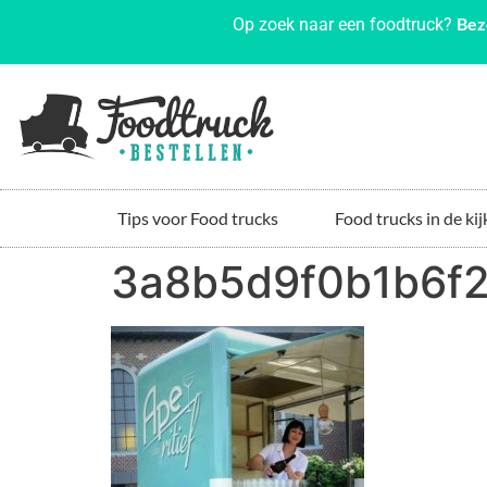
Bez
Op zoek naar een foodtruck?
Tips voor Food trucks
Food trucks in de kij
3a8b5d9f0b1b6f