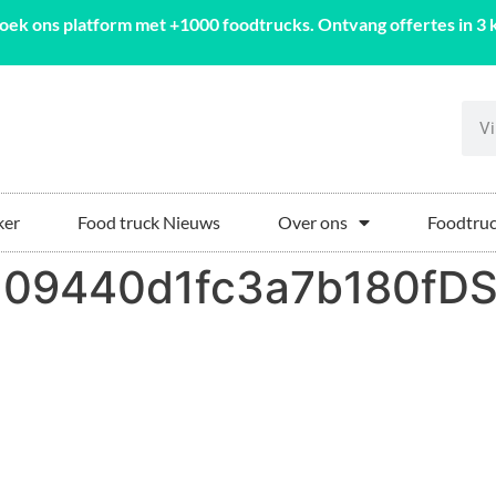
oek ons platform met +1000 foodtrucks. Ontvang offertes in 3 k
ker
Food truck Nieuws
Over ons
Foodtruc
209440d1fc3a7b180fDS