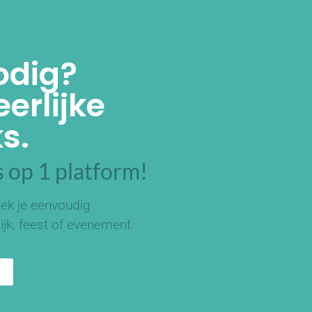
odig?
erlijke
s.
 op 1 platform!
ek je eenvoudig
ijk, feest of evenement.