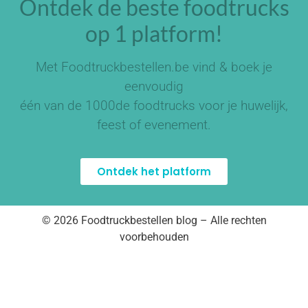
Ontdek de beste foodtrucks
op 1 platform!
Met Foodtruckbestellen.be vind & boek je
eenvoudig
één van de
1000de foodtrucks
voor je huwelijk,
feest of evenement.
Ontdek het platform
© 2026 Foodtruckbestellen blog – Alle rechten
voorbehouden