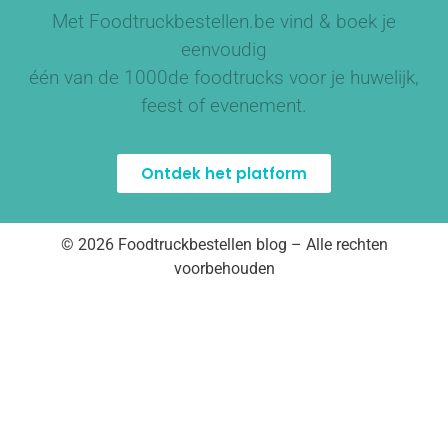
Met Foodtruckbestellen.be vind & boek je
eenvoudig
één van de
1000de foodtrucks
voor je huwelijk,
feest of evenement.
Ontdek het platform
© 2026 Foodtruckbestellen blog – Alle rechten
voorbehouden