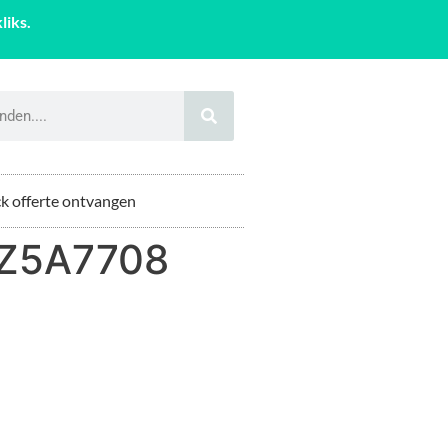
liks.
k offerte ontvangen
CZ5A7708