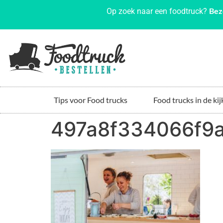
Bez
Op zoek naar een foodtruck?
Tips voor Food trucks
Food trucks in de kij
497a8f334066f9