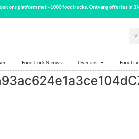
oek ons platform met +1000 foodtrucks. Ontvang offertes in 3 k
ker
Food truck Nieuws
Over ons
Foodtruc
a93ac624e1a3ce104d