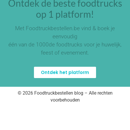
Ontdek de beste foodtrucks
op 1 platform!
Met Foodtruckbestellen.be vind & boek je
eenvoudig
één van de
1000de foodtrucks
voor je huwelijk,
feest of evenement.
Ontdek het platform
© 2026 Foodtruckbestellen blog – Alle rechten
voorbehouden