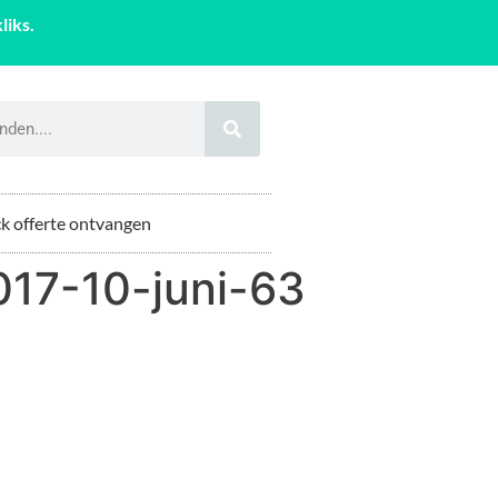
liks.
k offerte ontvangen
17-10-juni-63