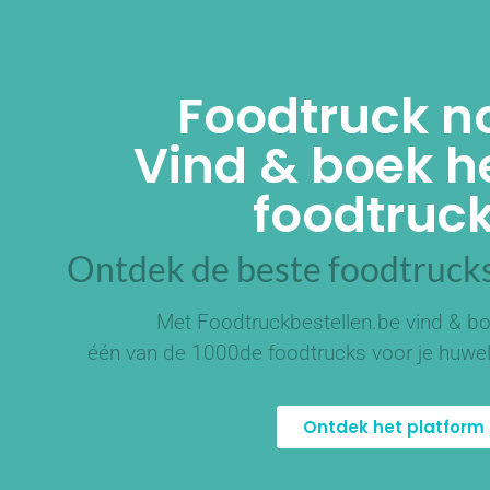
Foodtruck n
Vind & boek he
foodtruck
Ontdek de beste foodtrucks
Met Foodtruckbestellen.be vind & bo
één van de
1000de foodtrucks
voor je huwel
Ontdek het platform