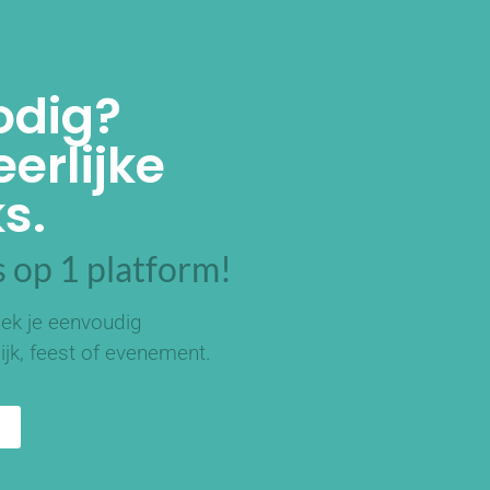
odig?
erlijke
s.
 op 1 platform!
ek je eenvoudig
ijk, feest of evenement.