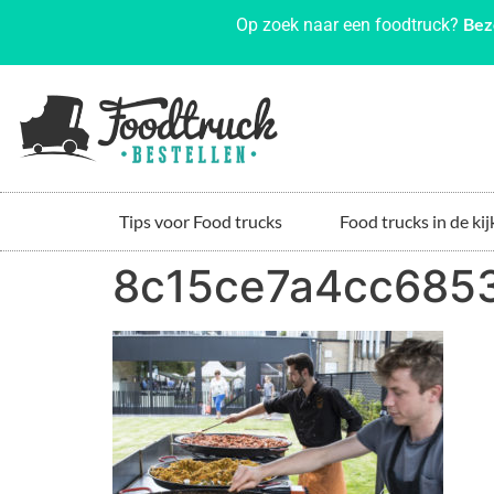
Bez
Op zoek naar een foodtruck?
Tips voor Food trucks
Food trucks in de kij
8c15ce7a4cc6853