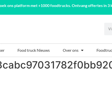
oek ons platform met +1000 foodtrucks. Ontvang offertes in 3 k
ker
Food truck Nieuws
Over ons
Foodtruc
cabc97031782f0bb920