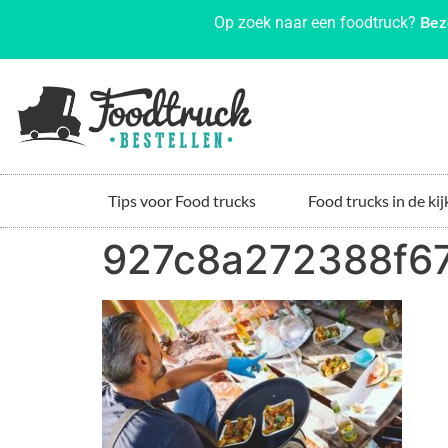
Bez
Op zoek naar een foodtruck?
Tips voor Food trucks
Food trucks in de kij
927c8a272388f67