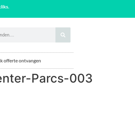
liks.
k offerte ontvangen
nter-Parcs-003