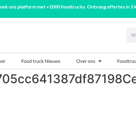
oek ons platform met +1000 foodtrucks. Ontvang offertes in 3 k
ker
Food truck Nieuws
Over ons
Foodtruc
05cc641387df87198Ce