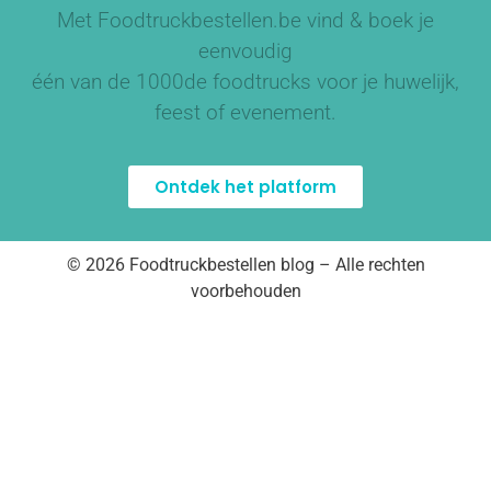
Met Foodtruckbestellen.be vind & boek je
eenvoudig
één van de
1000de foodtrucks
voor je huwelijk,
feest of evenement.
Ontdek het platform
© 2026 Foodtruckbestellen blog – Alle rechten
voorbehouden