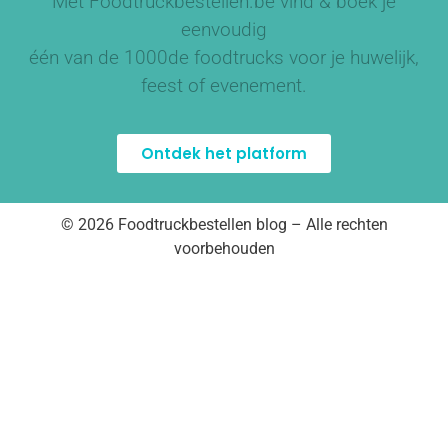
Met Foodtruckbestellen.be vind & boek je
eenvoudig
één van de
1000de foodtrucks
voor je huwelijk,
feest of evenement.
Ontdek het platform
© 2026 Foodtruckbestellen blog – Alle rechten
voorbehouden